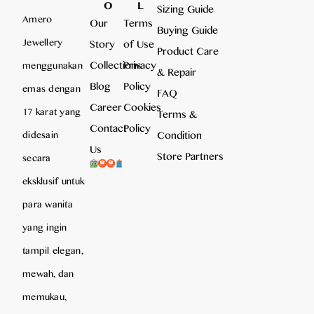
O
L
Sizing Guide
Amero
Our
Terms
Buying Guide
Jewellery
Story
of Use
Product Care
Collections
Privacy
menggunakan
& Repair
Blog
Policy
emas dengan
FAQ
Career
Cookies
17 karat yang
Terms &
Contact
Policy
Condition
didesain
Us
Store Partners
secara
eksklusif untuk
para wanita
yang ingin
tampil elegan,
mewah, dan
memukau,